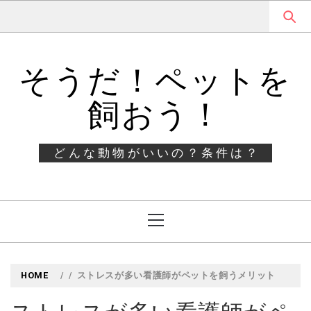
Skip
Skip
to
to
navigation
content
そうだ！ペットを
飼おう！
どんな動物がいいの？条件は？
Primary
Menu
HOME
ストレスが多い看護師がペットを飼うメリット